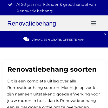
Ga
Al 20 jaar marktleider & groothandel van
naar
Renovatiebehang!
inhoud
Renovatiebehang
Toggl
Naviga
×
Gratis Offerte
VRAAG EEN GRATIS OFFERTE AAN
Blog
Renovatiebehang soorten
Video Reviews
Dit is een complete uitleg over alle
030-2072303
Renovatiebehang soorten. Mocht je op zoek
zijn naar een uitstekend goede afwerking voor
jouw muren in huis, dan is Renovatiebehang
een super goede optie om te overwegen.