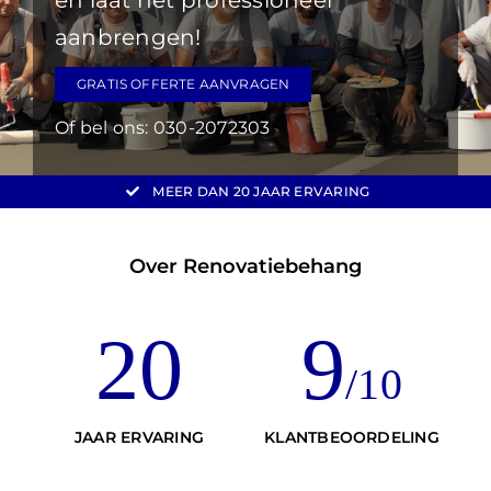
en laat het professioneel
aanbrengen!
GRATIS OFFERTE AANVRAGEN
Of bel ons:
030-2072303
MEER DAN
20 JAAR
ERVARING
Over Renovatiebehang
20
9
/10
JAAR ERVARING
KLANTBEOORDELING