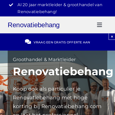
Ga
Al 20 jaar marktleider & groothandel van
naar
Renovatiebehang!
inhoud
Renovatiebehang
Toggl
Naviga
×
Gratis Offerte
VRAAG EEN GRATIS OFFERTE AAN
Blog
Groothandel & Marktleider
Renovatiebehang
Video Reviews
Koop ook als particulier je
030-2072303
Renovatiebehang met hoge
korting bij Renovatiebehang.com