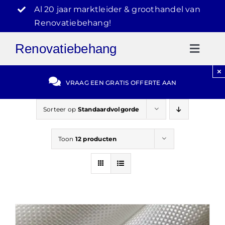
Ga
Al 20 jaar marktleider & groothandel van
naar
Renovatiebehang!
inhoud
Renovatiebehang
Toggl
Naviga
×
Gratis Offerte
VRAAG EEN GRATIS OFFERTE AAN
Blog
Sorteer op
Standaardvolgorde
Toon
12 producten
Video Reviews
030-2072303