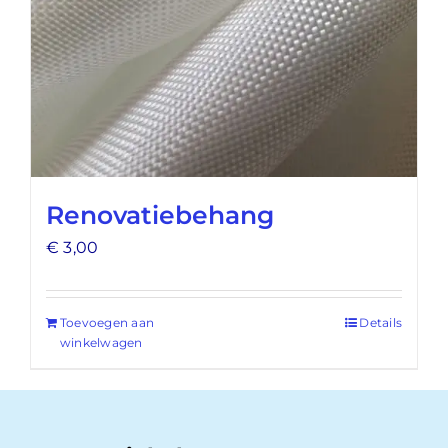
Renovatiebehang
€
3,00
Toevoegen aan
Details
winkelwagen