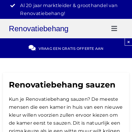
Ga
Al 20 jaar marktleider & groothandel van
naar
Renovatiebehang!
inhoud
Renovatiebehang
Toggl
Naviga
×
Gratis Offerte
VRAAG EEN GRATIS OFFERTE AAN
Blog
Renovatiebehang sauzen
Video Reviews
Kun je Renovatiebehang sauzen? De meeste
030-2072303
mensen die een kamer in huis van een nieuwe
kleur willen voorzien zullen ervoor kiezen om
de kamer eerst te sauzen. Dit is natuurlijk een
prima keuze als je een witte muur wilt krijgen