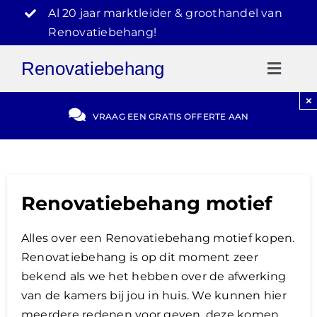
Ga
Al 20 jaar marktleider & groothandel van
naar
Renovatiebehang!
inhoud
Renovatiebehang
Toggl
Naviga
×
Gratis Offerte
VRAAG EEN GRATIS OFFERTE AAN
Blog
Renovatiebehang motief
Video Reviews
Alles over een Renovatiebehang motief kopen.
030-2072303
Renovatiebehang is op dit moment zeer
bekend als we het hebben over de afwerking
van de kamers bij jou in huis. We kunnen hier
meerdere redenen voor geven, deze komen