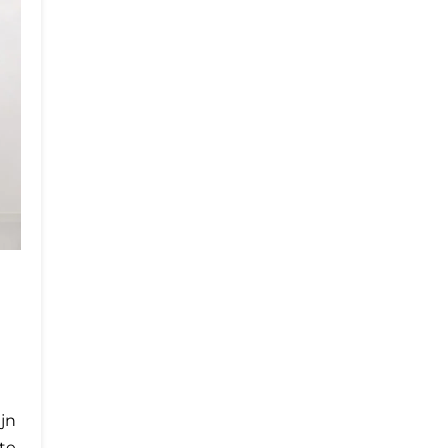
jn
te