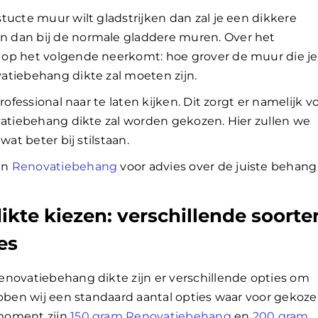
tucte muur wilt gladstrijken dan zal je een dikkere
 dan bij de normale gladdere muren. Over het
 op het volgende neerkomt: hoe grover de muur die je
atiebehang dikte zal moeten zijn.
rofessional naar te laten kijken. Dit zorgt er namelijk v
vatiebehang dikte zal worden gekozen. Hier zullen we
wat beter bij stilstaan.
an
Renovatiebehang
voor advies over de juiste behang
kte kiezen: verschillende soorte
es
enovatiebehang dikte zijn er verschillende opties om
ebben wij een standaard aantal opties waar voor gekoz
 moment zijn
150 gram Renovatiebehang
en
200 gram