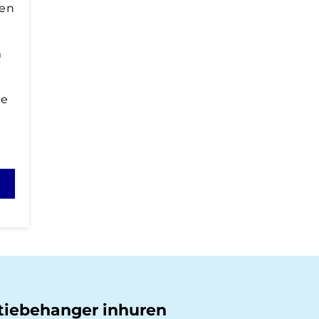
een
m
me
tiebehanger inhuren