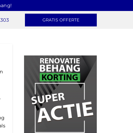
hang!
2303
GRATIS OFFERTE
en
e
ng
als