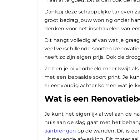
maar al te goed. Dit is dan ook de re
Dankzij deze schappelijke tarieven za
groot bedrag jouw woning onder han
denken voor het inschakelen van e
Dit hangt volledig af van wat je graag
veel verschillende soorten Renovati
heeft zo zijn eigen prijs. Ook de droog
Zo ben je bijvoorbeeld meer kwijt al
met een bepaalde soort print. Je kunt
er eenvoudig achter komen wat je k
Wat is een Renovatie
Je kunt het eigenlijk al wel aan de n
huis aan de slag gaat met het beha
aanbrengen
op de wanden. Dit is ee
uitstekende afwerking. Dit materiaa