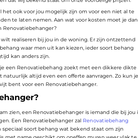
den dat wij bekend staat om onze voordelige prijzen.
l het ook voor jou mogelijk zijn om voor een niet al te
den te laten nemen. Aan wat voor kosten moet je dan
en Renovatiebehanger?
 wilt realiseren bij jou in de woning. Er zijn ontzettend
ebehang waar men uit kan kiezen, ieder soort behang
tijd kan anders zijn.
s je een Renovatiebehang zoekt met een dikkere dikte 
 natuurlijk altijd even een offerte aanvragen. Zo kun j
wijt bent voor een Renovatiebehanger.
behanger?
aam zien, een Renovatiebehanger is iemand die bij jou 
ngen. Een Renovatiebehanger zal
Renovatiebehang
n speciaal soort behang wat bekend staat om zijn
l is met name geschikt om oneffen muren weer vlak te