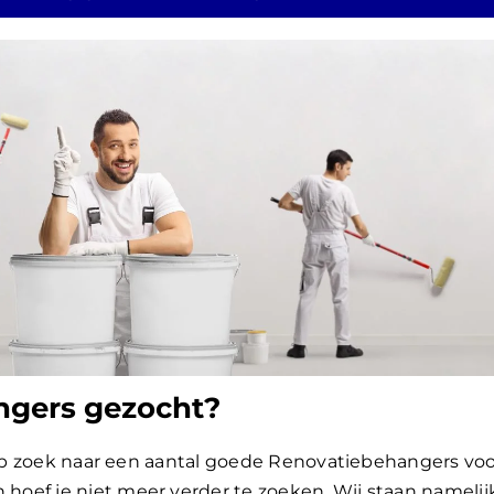
gers gezocht? ​
d op zoek naar een aantal goede Renovatiebehangers vo
oef je niet meer verder te zoeken. Wij staan namelij