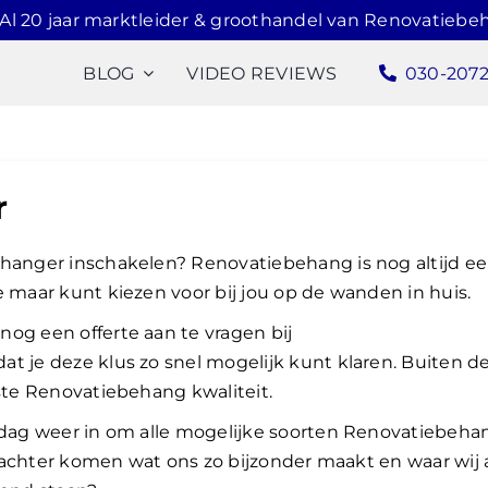
Al 20 jaar marktleider & groothandel van Renovatiebe
BLOG
VIDEO REVIEWS
030-207
r
ehanger inschakelen? Renovatiebehang is nog altijd e
e maar kunt kiezen voor bij jou op de wanden in huis.
og een offerte aan te vragen bij
at je deze klus zo snel mogelijk kunt klaren. Buiten d
gste Renovatiebehang kwaliteit.
e dag weer in om alle mogelijke soorten Renovatiebeha
er achter komen wat ons zo bijzonder maakt en waar wij 