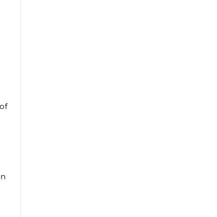
of
e
in