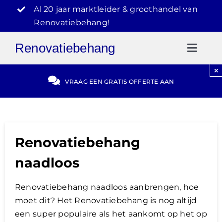
Ga
Al 20 jaar marktleider & groothandel van
naar
Renovatiebehang!
inhoud
Renovatiebehang
Toggl
Naviga
×
Gratis Offerte
VRAAG EEN GRATIS OFFERTE AAN
Blog
Renovatiebehang
Video Reviews
naadloos
030-2072303
Renovatiebehang naadloos aanbrengen, hoe
moet dit? Het Renovatiebehang is nog altijd
een super populaire als het aankomt op het op