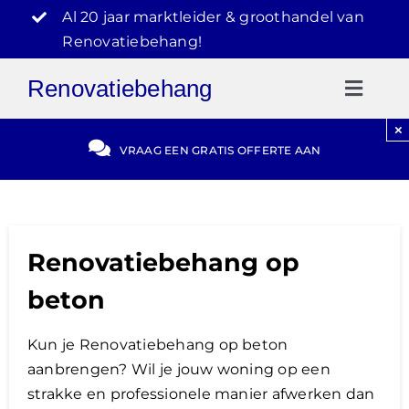
Ga
Al 20 jaar marktleider & groothandel van
naar
Renovatiebehang!
inhoud
Renovatiebehang
Toggl
Naviga
×
Gratis Offerte
VRAAG EEN GRATIS OFFERTE AAN
Blog
Renovatiebehang op
Video Reviews
beton
030-2072303
Kun je Renovatiebehang op beton
aanbrengen? Wil je jouw woning op een
strakke en professionele manier afwerken dan