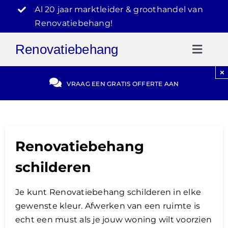
Ga
Al 20 jaar marktleider & groothandel van
naar
Renovatiebehang!
inhoud
Renovatiebehang
Toggl
Naviga
×
Gratis Offerte
VRAAG EEN GRATIS OFFERTE AAN
Blog
Renovatiebehang
Video Reviews
schilderen
030-2072303
Je kunt Renovatiebehang schilderen in elke
gewenste kleur. Afwerken van een ruimte is
echt een must als je jouw woning wilt voorzien