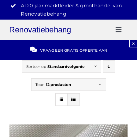
Ga
Al 20 jaar marktleider & groothandel van
naar
Renovatiebehang!
inhoud
Renovatiebehang
Toggl
Naviga
×
Gratis Offerte
VRAAG EEN GRATIS OFFERTE AAN
Blog
Sorteer op
Standaardvolgorde
Toon
12 producten
Video Reviews
030-2072303