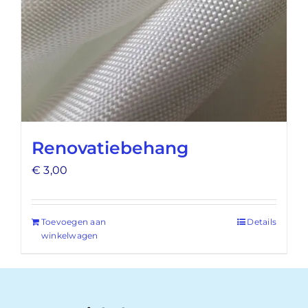
Renovatiebehang
€
3,00
Toevoegen aan
Details
winkelwagen