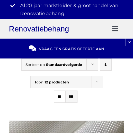
Ga
Al 20 jaar marktleider & groothandel van
naar
Renovatiebehang!
inhoud
Renovatiebehang
Toggl
Naviga
×
Gratis Offerte
VRAAG EEN GRATIS OFFERTE AAN
Blog
Sorteer op
Standaardvolgorde
Toon
12 producten
Video Reviews
030-2072303