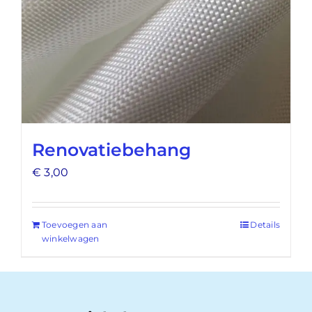
Renovatiebehang
€
3,00
Toevoegen aan
Details
winkelwagen