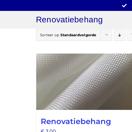
Ga
naar
Renovatiebehang
inhoud
Sorteer op
Standaardvolgorde
Renovatiebehang
€
3,00