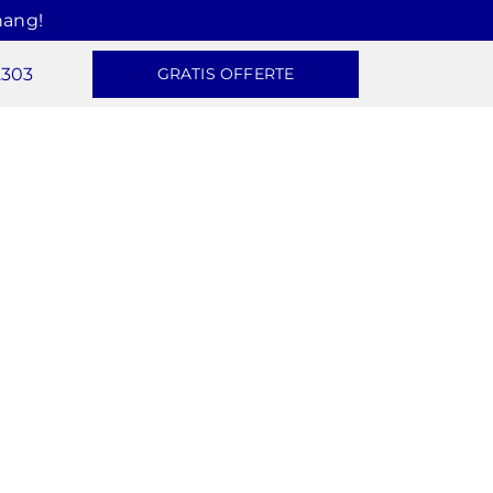
hang!
2303
GRATIS OFFERTE