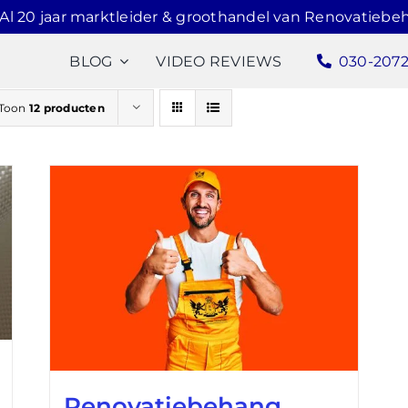
Al 20 jaar marktleider & groothandel van Renovatiebe
BLOG
VIDEO REVIEWS
030-207
Toon
12 producten
Renovatiebehang