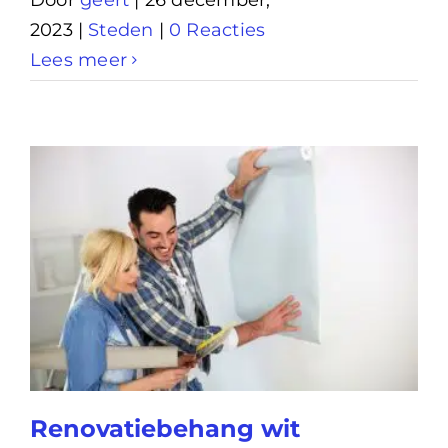
Door
geert
|
26 december,
2023
|
Steden
|
0 Reacties
Lees meer
Renovatiebehang wit