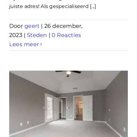
juiste adres! Als gespecialiseerd [...]
Door
geert
|
26 december,
2023
|
Steden
|
0 Reacties
Lees meer