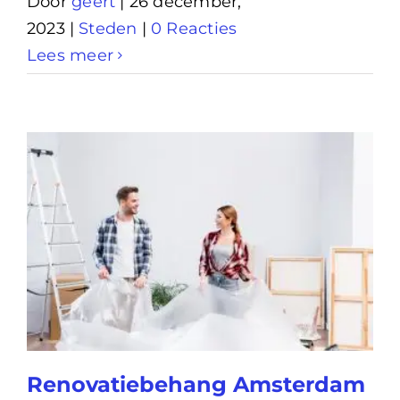
Door
geert
|
26 december,
2023
|
Steden
|
0 Reacties
Lees meer
Renovatiebehang Amsterdam