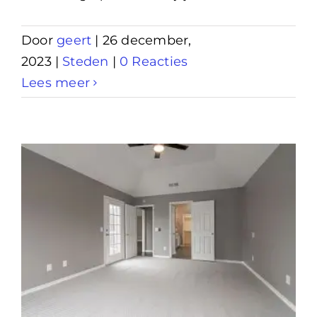
Door
geert
|
26 december,
2023
|
Steden
|
0 Reacties
Lees meer