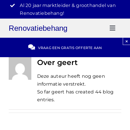
Ga
Al 20 jaar marktleider & groothandel van
naar
Renovatiebehang!
inhoud
Renovatiebehang
Toggl
Naviga
×
Gratis Offerte
VRAAG EEN GRATIS OFFERTE AAN
Over
geert
Blog
Deze auteur heeft nog geen
Video Reviews
informatie verstrekt.
So far geert has created 44 blog
entries.
030-2072303