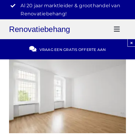
Ga
Al 20 jaar marktleider & groothandel van
naar
Renovatiebehang!
inhoud
Renovatiebehang
Toggl
Naviga
×
Gratis Offerte
VRAAG EEN GRATIS OFFERTE AAN
Blog
Video Reviews
030-2072303