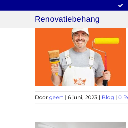
Ga
naar
Renovatiebehang
inhoud
behang
am
Door
geert
|
6 juni, 2023
|
Blog
|
0 R