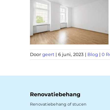
behang
am
Door
geert
|
6 juni, 2023
|
Blog
|
0 R
Renovatiebehang
Renovatiebehang of stucen