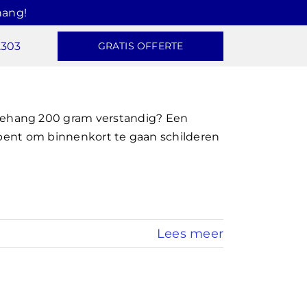
hang!
2303
GRATIS OFFERTE
ehang 200 gram verstandig? Een
n bent om binnenkort te gaan schilderen
Lees meer