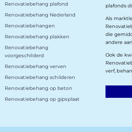
Renovatiebehang plafond
plafonds d
Renovatiebehang Nederland
Als marktl
Renovatiebehangen
Renovatieb
die gemidd
Renovatiebehang plakken
andere aan
Renovatiebehang
Ook de kwal
voorgeschilderd
Renovatieb
Renovatiebehang verven
verf, beha
Renovatiebehang schilderen
Renovatiebehang op beton
Renovatiebehang op gipsplaat