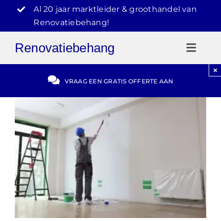
Ga
Al 20 jaar marktleider & groothandel van
naar
Renovatiebehang!
inhoud
Renovatiebehang
Toggl
Naviga
×
Gratis Offerte
VRAAG EEN GRATIS OFFERTE AAN
Blog
Video Reviews
030-2072303