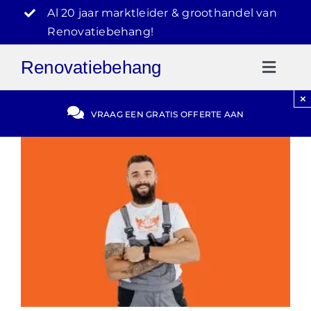
Ga
Al 20 jaar marktleider & groothandel van
naar
Renovatiebehang!
inhoud
Renovatiebehang
Toggl
Naviga
×
Gratis Offerte
VRAAG EEN GRATIS OFFERTE AAN
Blog
Video Reviews
030-2072303