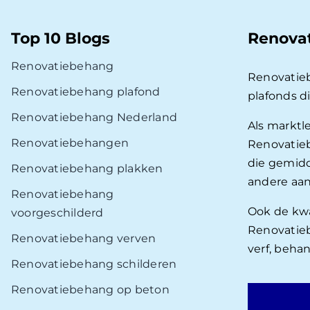
Top 10 Blogs
Renova
Renovatiebehang
Renovatie
Renovatiebehang plafond
plafonds d
Renovatiebehang Nederland
Als marktl
Renovatiebehangen
Renovatieb
die gemidd
Renovatiebehang plakken
andere aan
Renovatiebehang
Ook de kwal
voorgeschilderd
Renovatieb
Renovatiebehang verven
verf, beha
Renovatiebehang schilderen
Renovatiebehang op beton