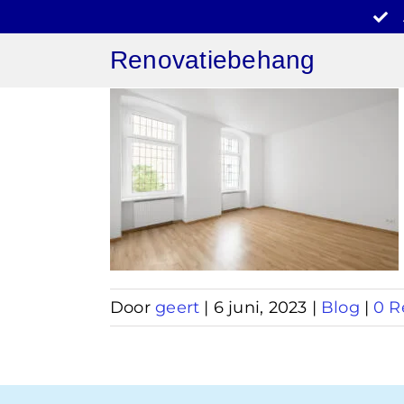
Ga
naar
Renovatiebehang
inhoud
behang
am
Door
geert
|
6 juni, 2023
|
Blog
|
0 R