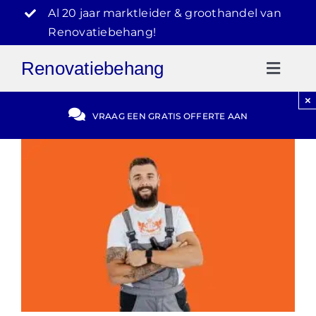
Ga
Al 20 jaar marktleider & groothandel van
naar
Renovatiebehang!
inhoud
Renovatiebehang
Toggl
Naviga
×
Gratis Offerte
VRAAG EEN GRATIS OFFERTE AAN
Blog
Video Reviews
030-2072303