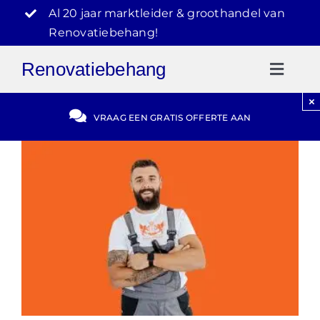
Ga
Al 20 jaar marktleider & groothandel van
naar
Renovatiebehang!
inhoud
Renovatiebehang
Toggl
Naviga
×
Gratis Offerte
VRAAG EEN GRATIS OFFERTE AAN
Blog
Video Reviews
030-2072303