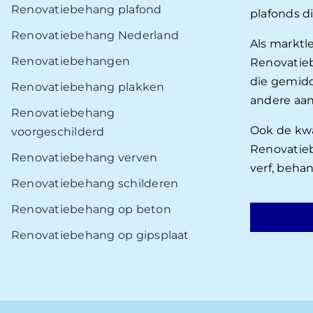
Renovatiebehang plafond
plafonds d
Renovatiebehang Nederland
Als marktl
Renovatiebehangen
Renovatieb
die gemidd
Renovatiebehang plakken
andere aan
Renovatiebehang
Ook de kwal
voorgeschilderd
Renovatieb
Renovatiebehang verven
verf, beha
Renovatiebehang schilderen
Renovatiebehang op beton
Renovatiebehang op gipsplaat