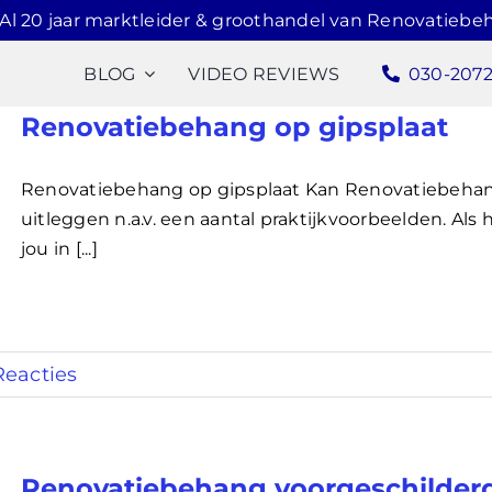
Al 20 jaar marktleider & groothandel van Renovatiebe
BLOG
VIDEO REVIEWS
030-207
Renovatiebehang op gipsplaat
Renovatiebehang op gipsplaat Kan Renovatiebehang 
uitleggen n.a.v. een aantal praktijkvoorbeelden. Als
jou in [...]
Reacties
Renovatiebehang voorgeschilder