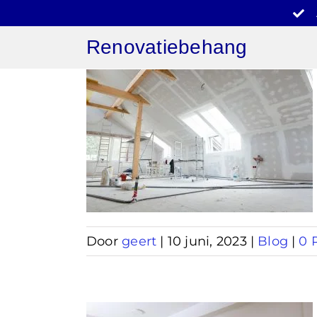
Ga
naar
Renovatiebehang
inhoud
behang
laat
Door
geert
|
10 juni, 2023
|
Blog
|
0 