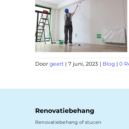
behang
lderd
Door
geert
|
7 juni, 2023
|
Blog
|
0 R
Renovatiebehang
Renovatiebehang of stucen