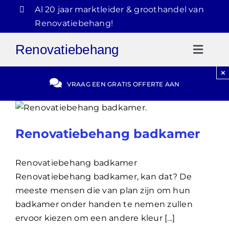
Ga
Al 20 jaar marktleider & groothandel van
naar
Renovatiebehang!
inhoud
Renovatiebehang
Toggl
Naviga
×
Gratis Offerte
VRAAG EEN GRATIS OFFERTE AAN
Blog
Renovatiebehang badkamer
Video Reviews
Renovatiebehang badkamer
Renovatiebehang badkamer, kan dat? De
030-2072303
meeste mensen die van plan zijn om hun
badkamer onder handen te nemen zullen
ervoor kiezen om een andere kleur [...]