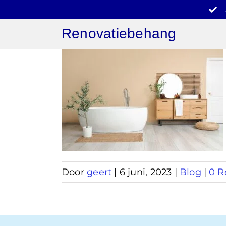
Ga
naar
Renovatiebehang
inhoud
behang
er
Door
geert
|
6 juni, 2023
|
Blog
|
0 R