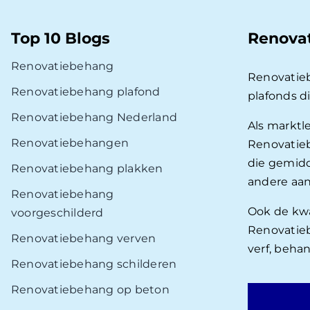
Top 10 Blogs
Renova
Renovatiebehang
Renovatie
Renovatiebehang plafond
plafonds d
Renovatiebehang Nederland
Als marktl
Renovatiebehangen
Renovatieb
die gemidd
Renovatiebehang plakken
andere aan
Renovatiebehang
Ook de kwal
voorgeschilderd
Renovatieb
Renovatiebehang verven
verf, beha
Renovatiebehang schilderen
Renovatiebehang op beton