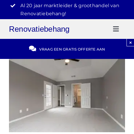
Ga
Al 20 jaar marktleider & groothandel van
naar
Renovatiebehang!
inhoud
Renovatiebehang
Toggl
Naviga
×
Gratis Offerte
VRAAG EEN GRATIS OFFERTE AAN
Blog
Video Reviews
030-2072303