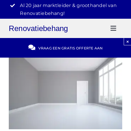
Ga
Al 20 jaar marktleider & groothandel van
naar
Renovatiebehang!
inhoud
Renovatiebehang
Toggl
Naviga
×
Gratis Offerte
VRAAG EEN GRATIS OFFERTE AAN
Blog
Video Reviews
030-2072303