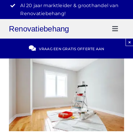
Ga
Al 20 jaar marktleider & groothandel van
naar
Renovatiebehang!
inhoud
Renovatiebehang
Toggl
Naviga
×
Gratis Offerte
VRAAG EEN GRATIS OFFERTE AAN
Blog
Video Reviews
030-2072303