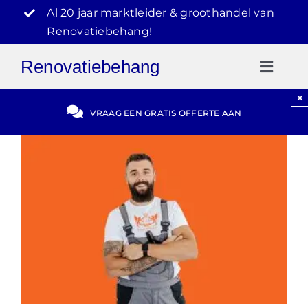
Ga
Al 20 jaar marktleider & groothandel van
naar
Renovatiebehang!
inhoud
Renovatiebehang
Toggl
Naviga
×
Gratis Offerte
VRAAG EEN GRATIS OFFERTE AAN
Blog
Video Reviews
030-2072303