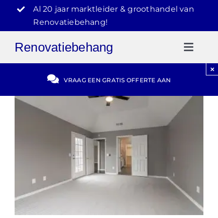
Ga
Al 20 jaar marktleider & groothandel van
naar
Renovatiebehang!
inhoud
Renovatiebehang
Toggl
Naviga
×
Gratis Offerte
VRAAG EEN GRATIS OFFERTE AAN
Blog
Video Reviews
030-2072303