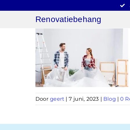
Ga
naar
Renovatiebehang
inhoud
behang
ren
Door
geert
|
7 juni, 2023
|
Blog
|
0 R