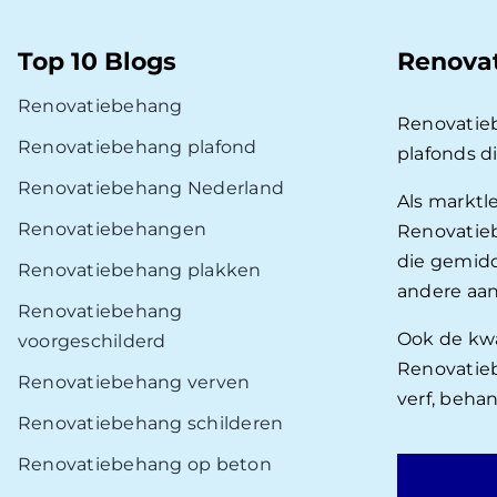
Top 10 Blogs
Renova
Renovatiebehang
Renovatie
Renovatiebehang plafond
plafonds d
Renovatiebehang Nederland
Als marktl
Renovatiebehangen
Renovatieb
die gemidd
Renovatiebehang plakken
andere aan
Renovatiebehang
Ook de kwal
voorgeschilderd
Renovatieb
Renovatiebehang verven
verf, beha
Renovatiebehang schilderen
Renovatiebehang op beton