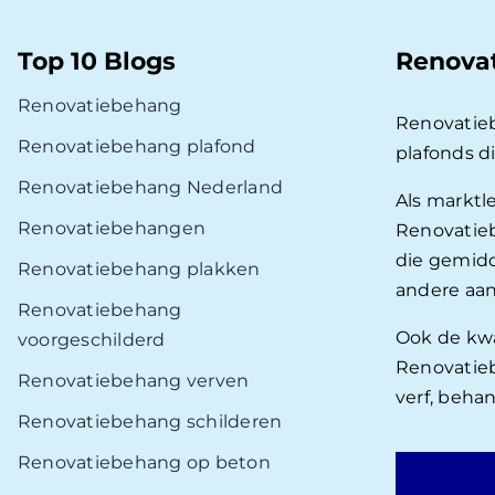
Top 10 Blogs
Renova
Renovatiebehang
Renovatie
Renovatiebehang plafond
plafonds d
Renovatiebehang Nederland
Als marktl
Renovatiebehangen
Renovatieb
die gemidd
Renovatiebehang plakken
andere aan
Renovatiebehang
Ook de kwal
voorgeschilderd
Renovatieb
Renovatiebehang verven
verf, beha
Renovatiebehang schilderen
Renovatiebehang op beton