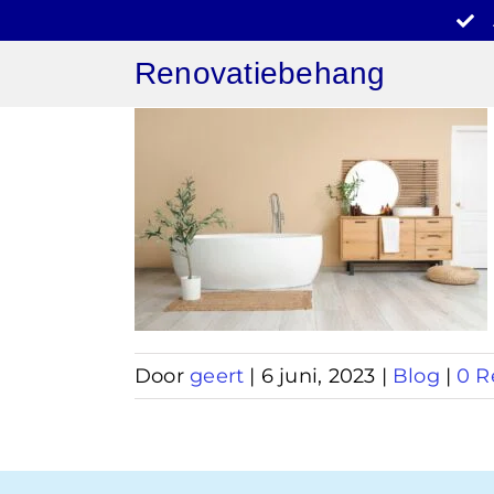
Ga
naar
Renovatiebehang
inhoud
behang
er
Door
geert
|
6 juni, 2023
|
Blog
|
0 R