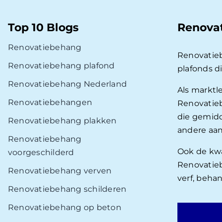
Top 10 Blogs
Renova
Renovatiebehang
Renovatie
Renovatiebehang plafond
plafonds d
Renovatiebehang Nederland
Als marktl
Renovatiebehangen
Renovatieb
die gemidd
Renovatiebehang plakken
andere aan
Renovatiebehang
Ook de kwal
voorgeschilderd
Renovatieb
Renovatiebehang verven
verf, beha
Renovatiebehang schilderen
Renovatiebehang op beton