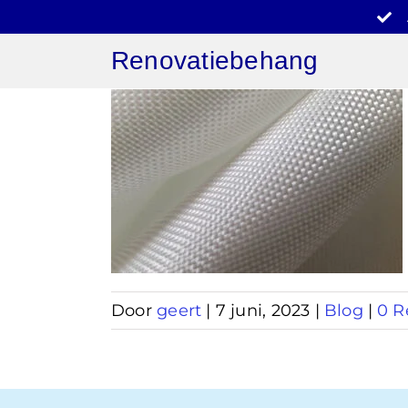
Ga
naar
Renovatiebehang
inhoud
behang
tuur
Door
geert
|
7 juni, 2023
|
Blog
|
0 R