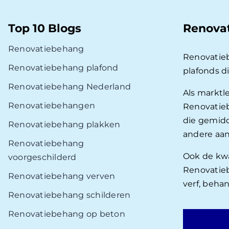
Top 10 Blogs
Renova
Renovatiebehang
Renovatie
Renovatiebehang plafond
plafonds d
Renovatiebehang Nederland
Als marktl
Renovatiebehangen
Renovatieb
die gemidd
Renovatiebehang plakken
andere aan
Renovatiebehang
Ook de kwal
voorgeschilderd
Renovatieb
Renovatiebehang verven
verf, beha
Renovatiebehang schilderen
Renovatiebehang op beton