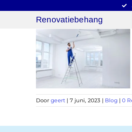
Ga
naar
Renovatiebehang
inhoud
behang
n
Door
geert
|
7 juni, 2023
|
Blog
|
0 R