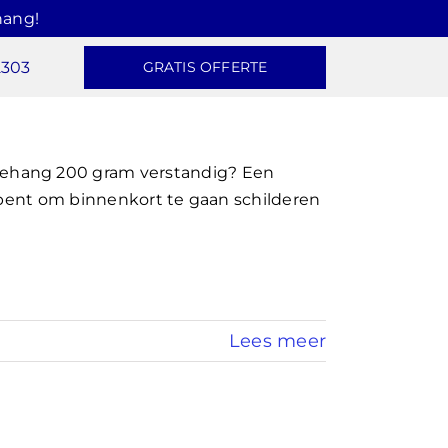
hang!
2303
GRATIS OFFERTE
ehang 200 gram verstandig? Een
n bent om binnenkort te gaan schilderen
Lees meer