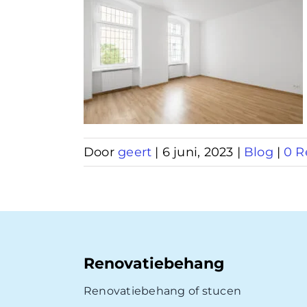
behang
am
Door
geert
|
6 juni, 2023
|
Blog
|
0 R
Renovatiebehang
Renovatiebehang of stucen