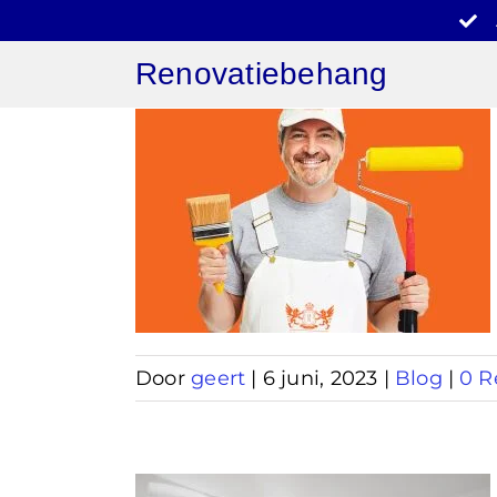
Ga
naar
Renovatiebehang
inhoud
behang
am
Door
geert
|
6 juni, 2023
|
Blog
|
0 R