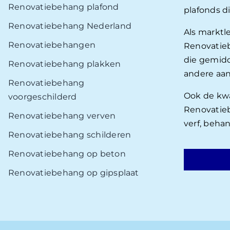
Renovatiebehang plafond
plafonds d
Renovatiebehang Nederland
Als marktl
Renovatiebehangen
Renovatieb
die gemidd
Renovatiebehang plakken
andere aan
Renovatiebehang
Ook de kwal
voorgeschilderd
Renovatieb
Renovatiebehang verven
verf, beha
Renovatiebehang schilderen
Renovatiebehang op beton
Renovatiebehang op gipsplaat