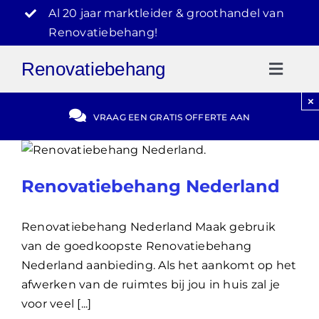
Ga
Al 20 jaar marktleider & groothandel van
naar
Renovatiebehang!
inhoud
Renovatiebehang
Toggl
Naviga
×
Grat
VRAAG EEN GRATIS OFFERTE AAN
Blo
Renovatiebehang Nederland
Vide
Renovatiebehang Nederland Maak gebruik
van de goedkoopste Renovatiebehang
030-
Nederland aanbieding. Als het aankomt op het
afwerken van de ruimtes bij jou in huis zal je
voor veel [...]