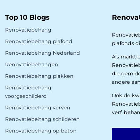
Top 10 Blogs
Renova
Renovatiebehang
Renovatie
Renovatiebehang plafond
plafonds d
Renovatiebehang Nederland
Als marktl
Renovatiebehangen
Renovatieb
die gemidd
Renovatiebehang plakken
andere aan
Renovatiebehang
Ook de kwal
voorgeschilderd
Renovatieb
Renovatiebehang verven
verf, beha
Renovatiebehang schilderen
Renovatiebehang op beton