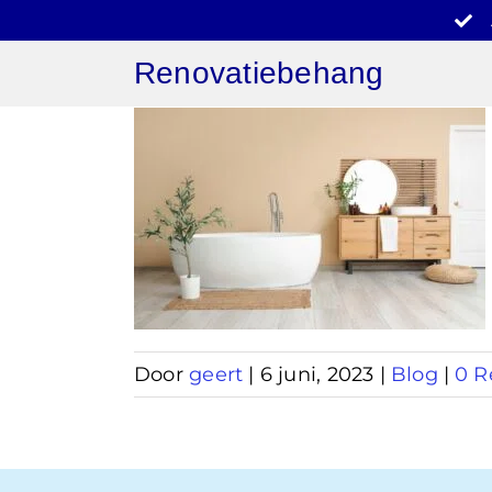
Ga
naar
Renovatiebehang
inhoud
behang
er
Door
geert
|
6 juni, 2023
|
Blog
|
0 R