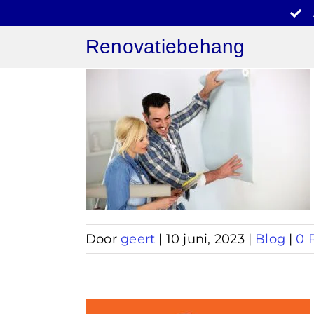
Ga
naar
Renovatiebehang
inhoud
behang
Door
geert
|
10 juni, 2023
|
Blog
|
0 