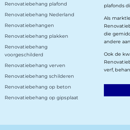
Renovatiebehang plafond
plafonds d
Renovatiebehang Nederland
Als marktl
Renovatiebehangen
Renovatieb
die gemidd
Renovatiebehang plakken
andere aan
Renovatiebehang
Ook de kwal
voorgeschilderd
Renovatieb
Renovatiebehang verven
verf, beha
Renovatiebehang schilderen
Renovatiebehang op beton
Renovatiebehang op gipsplaat