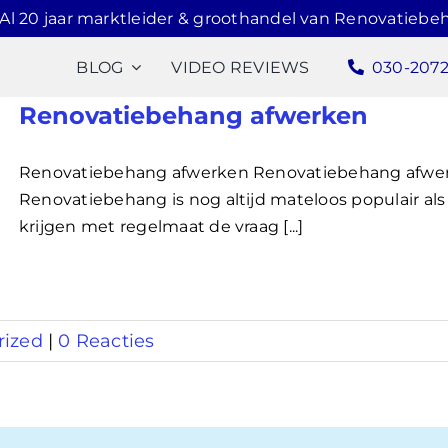
Al 20 jaar marktleider & groothandel van Renovatiebe
BLOG
VIDEO REVIEWS
030-207
Renovatiebehang afwerken
Renovatiebehang afwerken Renovatiebehang afwerk
Renovatiebehang is nog altijd mateloos populair al
krijgen met regelmaat de vraag [...]
rized
|
0 Reacties