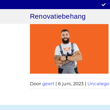
Ga
naar
Renovatiebehang
inhoud
behang
en
zed
Door
geert
|
6 juni, 2023
|
Uncatego