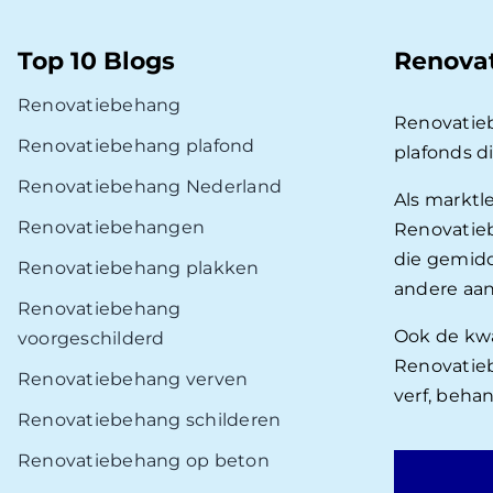
Top 10 Blogs
Renova
Renovatiebehang
Renovatie
Renovatiebehang plafond
plafonds d
Renovatiebehang Nederland
Als marktl
Renovatiebehangen
Renovatieb
die gemidd
Renovatiebehang plakken
andere aan
Renovatiebehang
Ook de kwal
voorgeschilderd
Renovatieb
Renovatiebehang verven
verf, beha
Renovatiebehang schilderen
Renovatiebehang op beton