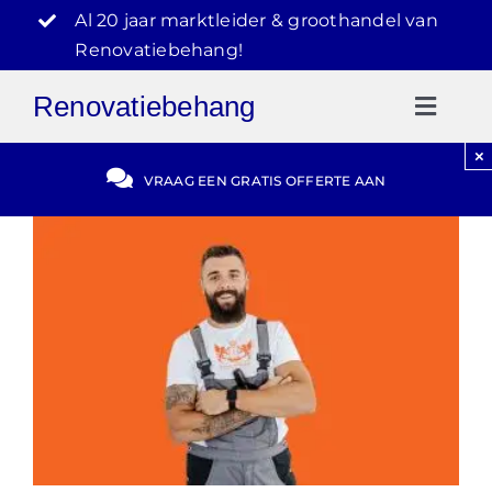
Ga
Al 20 jaar marktleider & groothandel van
naar
Renovatiebehang!
inhoud
Renovatiebehang
Toggl
Naviga
×
Gratis Offerte
VRAAG EEN GRATIS OFFERTE AAN
Blog
Video Reviews
030-2072303