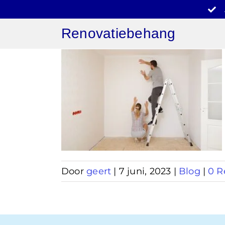
Ga
naar
Renovatiebehang
inhoud
behang
f
Door
geert
|
7 juni, 2023
|
Blog
|
0 R