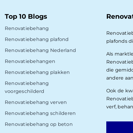
Top 10 Blogs
Renova
Renovatiebehang
Renovatie
Renovatiebehang plafond
plafonds d
Renovatiebehang Nederland
Als marktl
Renovatiebehangen
Renovatieb
die gemidd
Renovatiebehang plakken
andere aan
Renovatiebehang
Ook de kwal
voorgeschilderd
Renovatieb
Renovatiebehang verven
verf, beha
Renovatiebehang schilderen
Renovatiebehang op beton