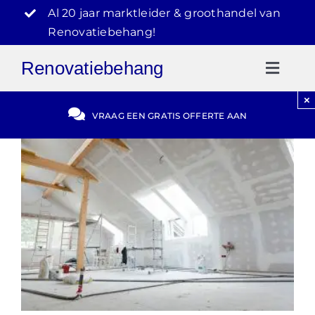
Ga
Al 20 jaar marktleider & groothandel van
naar
Renovatiebehang!
inhoud
Renovatiebehang
Toggl
Naviga
×
Gratis Offerte
VRAAG EEN GRATIS OFFERTE AAN
Blog
Video Reviews
030-2072303