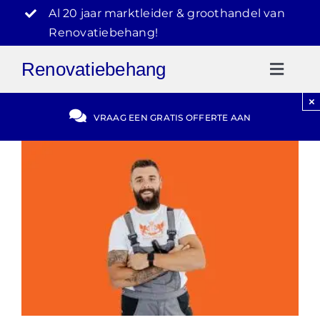
Ga
Al 20 jaar marktleider & groothandel van
naar
Renovatiebehang!
inhoud
Renovatiebehang
Toggl
Naviga
×
Gratis Offerte
VRAAG EEN GRATIS OFFERTE AAN
Blog
Video Reviews
030-2072303