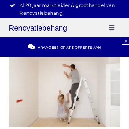
Ga
Al 20 jaar marktleider & groothandel van
naar
Renovatiebehang!
inhoud
Renovatiebehang
Toggl
Naviga
×
Gratis Offerte
VRAAG EEN GRATIS OFFERTE AAN
Blog
Video Reviews
030-2072303