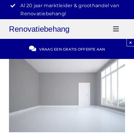
Ga
Al 20 jaar marktleider & groothandel van
naar
Renovatiebehang!
inhoud
Renovatiebehang
Toggl
Naviga
×
Gratis Offerte
VRAAG EEN GRATIS OFFERTE AAN
Blog
Video Reviews
030-2072303