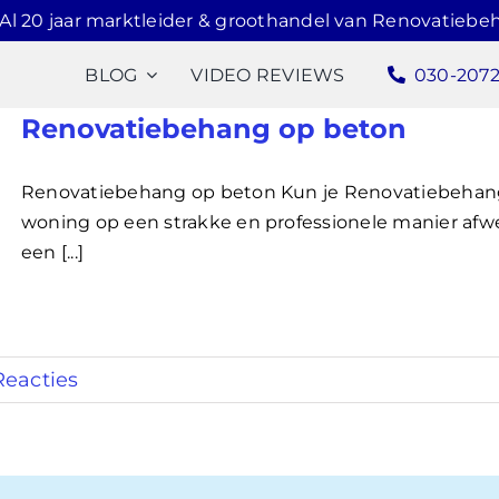
Al 20 jaar marktleider & groothandel van Renovatiebe
BLOG
VIDEO REVIEWS
030-207
Renovatiebehang op beton
Renovatiebehang op beton Kun je Renovatiebehang
woning op een strakke en professionele manier afw
een [...]
Reacties