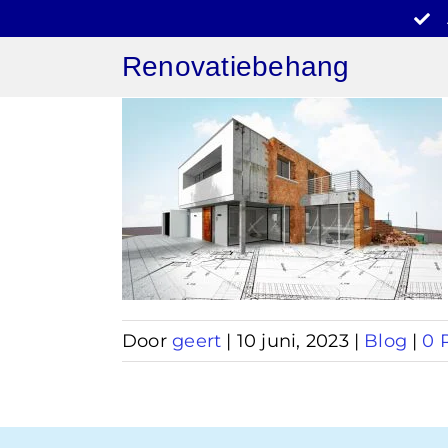
Ga
naar
Renovatiebehang
inhoud
behang
on
Door
geert
|
10 juni, 2023
|
Blog
|
0 