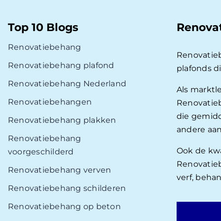
Top 10 Blogs
Renova
Renovatiebehang
Renovatie
Renovatiebehang plafond
plafonds d
Renovatiebehang Nederland
Als marktl
Renovatiebehangen
Renovatieb
die gemidd
Renovatiebehang plakken
andere aan
Renovatiebehang
Ook de kwal
voorgeschilderd
Renovatieb
Renovatiebehang verven
verf, beha
Renovatiebehang schilderen
Renovatiebehang op beton