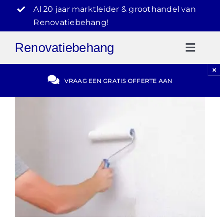
Ga
Al 20 jaar marktleider & groothandel van
naar
Renovatiebehang!
inhoud
Renovatiebehang
Toggl
Naviga
×
Gratis Offerte
VRAAG EEN GRATIS OFFERTE AAN
Blog
Video Reviews
030-2072303