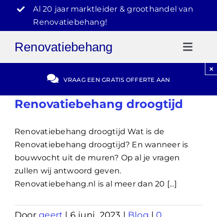
Ga
Al 20 jaar marktleider & groothandel van
naar
Renovatiebehang!
inhoud
Renovatiebehang
Toggl
Naviga
×
Gratis Offerte
VRAAG EEN GRATIS OFFERTE AAN
Renovatiebehang droogtijd
Blog
Renovatiebehang droogtijd Wat is de
Video Reviews
Renovatiebehang droogtijd? En wanneer is
bouwvocht uit de muren? Op al je vragen
030-2072303
zullen wij antwoord geven.
Renovatiebehang.nl is al meer dan 20 [...]
Door
geert
|
6 juni, 2023
|
Blog
|
0