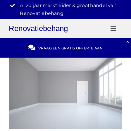
Ga
Al 20 jaar marktleider & groothandel van
naar
Renovatiebehang!
inhoud
Renovatiebehang
Toggl
Naviga
×
Gratis Offerte
VRAAG EEN GRATIS OFFERTE AAN
Blog
Video Reviews
030-2072303