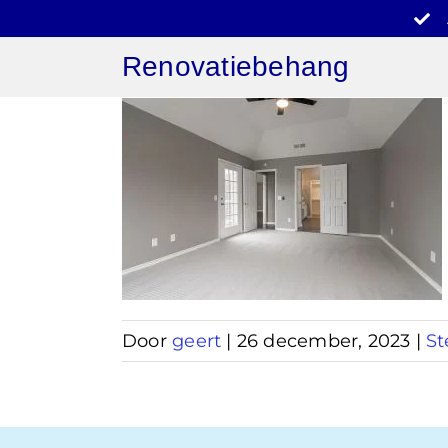
Ga
naar
Renovatiebehang
inhoud
behang
t
Door
geert
|
26 december, 2023
|
St