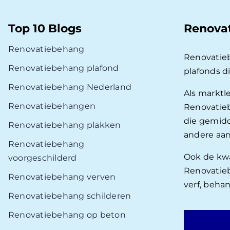
Top 10 Blogs
Renova
Renovatiebehang
Renovatie
Renovatiebehang plafond
plafonds d
Renovatiebehang Nederland
Als marktl
Renovatiebehangen
Renovatieb
die gemidd
Renovatiebehang plakken
andere aan
Renovatiebehang
Ook de kwal
voorgeschilderd
Renovatieb
Renovatiebehang verven
verf, beha
Renovatiebehang schilderen
Renovatiebehang op beton