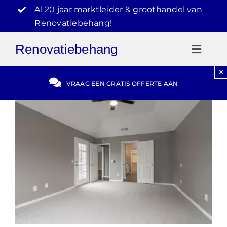
Ga
Al 20 jaar marktleider & groothandel van
naar
Renovatiebehang!
inhoud
Renovatiebehang
Toggl
Naviga
×
Gratis Offerte
VRAAG EEN GRATIS OFFERTE AAN
Blog
Video Reviews
030-2072303